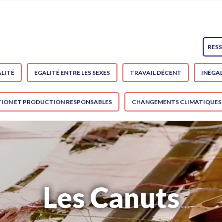
RES
LITÉ
EGALITÉ ENTRE LES SEXES
TRAVAIL DÉCENT
INÉGAL
ON ET PRODUCTION RESPONSABLES
CHANGEMENTS CLIMATIQUES
Les Canuts