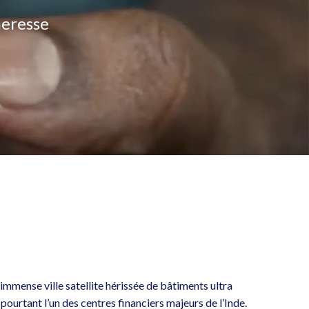
heresse
mmense ville satellite hérissée de bâtiments ultra
ourtant l’un des centres financiers majeurs de l’Inde.