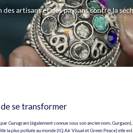
n des artisans et des paysans contre la séc
t de se transformer
ant par Gurugram (également connue sous son ancien nom, Gurgaon), i
 la plus polluée au monde (IQ Air Visual et Green Peace) elle est p