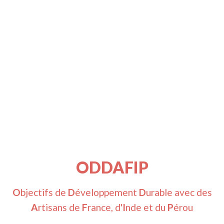
ODDAFIP
O
bjectifs de
D
éveloppement
D
urable avec des
A
rtisans de
F
rance, d'
I
nde et du
P
érou